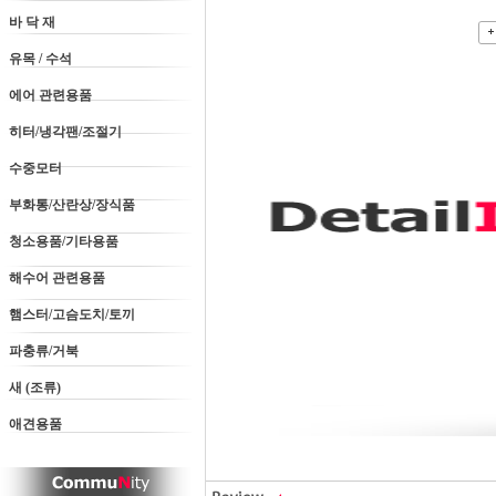
바 닥 재
유목 / 수석
에어 관련용품
히터/냉각팬/조절기
수중모터
부화통/산란상/장식품
청소용품/기타용품
해수어 관련용품
햄스터/고슴도치/토끼
파충류/거북
새 (조류)
애견용품