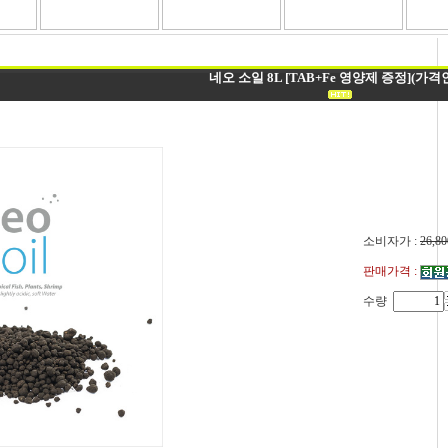
네오 소일 8L [TAB+Fe 영양제 증정](가격
소비자가 :
26,80
판매가격 :
수량