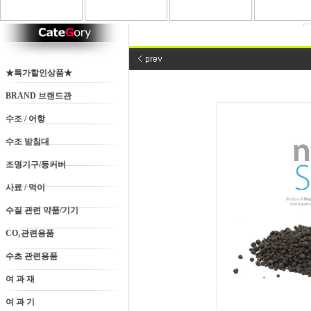
★특가할인상품★
BRAND 브랜드관
수조 / 어항
수조 받침대
조명기구/등커버
사료 / 먹이
수질 관련 약품/기기
CO₂관련용품
수초 관련용품
여 과 재
여 과 기