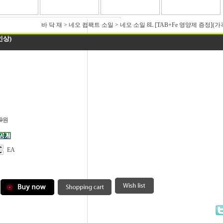
바 닥 재
>
네오 컴팩트 소일
>
네오 소일 8L [TAB+Fe 영양제 증정](
인상)
0
원
EA