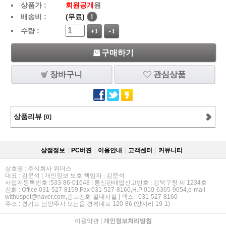
상품가 :
회원공개
원
배송비 :
(무료)
!
수량 :
+1
-1
구매하기
장바구니
관심상품
상품리뷰
[0]
상점정보
PC버젼
이용안내
고객센터
커뮤니티
상호명 : 주식회사 위더스
대표 : 김문석 | 개인정보 보호 책임자 : 김문석
사업자등록번호 :533-86-01648 | 통신판매업신고번호 : 강북구청 제 1234호
전화 : Office 031-527-8159,Fax 031-527-8160,H.P 010-6365-9054,e-mail
withuspet@naver.com,광고전화 절대사절 | 팩스 : 031-527-8160
주소 : 경기도 남양주시 오남읍 경복대로 120-86 (양지리 19-1)
이용약관
|
개인정보처리방침