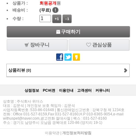
상품가 :
회원공개
원
배송비 :
(무료)
!
수량 :
+1
-1
구매하기
장바구니
관심상품
상품리뷰
[0]
상점정보
PC버젼
이용안내
고객센터
커뮤니티
상호명 : 주식회사 위더스
대표 : 김문석 | 개인정보 보호 책임자 : 김문석
사업자등록번호 :533-86-01648 | 통신판매업신고번호 : 강북구청 제 1234호
전화 : Office 031-527-8159,Fax 031-527-8160,H.P 010-6365-9054,e-mail
withuspet@naver.com,광고전화 절대사절 | 팩스 : 031-527-8160
주소 : 경기도 남양주시 오남읍 경복대로 120-86 (양지리 19-1)
이용약관
|
개인정보처리방침