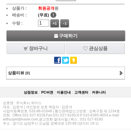
상품가 :
회원공개
원
배송비 :
(무료)
!
수량 :
+1
-1
구매하기
장바구니
관심상품
상품리뷰
[0]
상점정보
PC버젼
이용안내
고객센터
커뮤니티
상호명 : 주식회사 위더스
대표 : 김문석 | 개인정보 보호 책임자 : 김문석
사업자등록번호 :533-86-01648 | 통신판매업신고번호 : 강북구청 제 1234호
전화 : Office 031-527-8159,Fax 031-527-8160,H.P 010-6365-9054,e-mail
withuspet@naver.com,광고전화 절대사절 | 팩스 : 031-527-8160
주소 : 경기도 남양주시 오남읍 경복대로 120-86 (양지리 19-1)