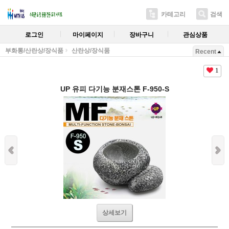
카테고리
검색
로그인
마이페이지
장바구니
관심상품
부화통/산란상/장식품
산란상/장식품
Recent
1
UP 유피 다기능 분재스톤 F-950-S
상세보기