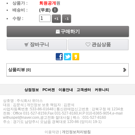
상품가 :
회원공개
원
배송비 :
(무료)
!
수량 :
+1
-1
구매하기
장바구니
관심상품
상품리뷰
[0]
상점정보
PC버젼
이용안내
고객센터
커뮤니티
상호명 : 주식회사 위더스
대표 : 김문석 | 개인정보 보호 책임자 : 김문석
사업자등록번호 :533-86-01648 | 통신판매업신고번호 : 강북구청 제 1234호
전화 : Office 031-527-8159,Fax 031-527-8160,H.P 010-6365-9054,e-mail
withuspet@naver.com,광고전화 절대사절 | 팩스 : 031-527-8160
주소 : 경기도 남양주시 오남읍 경복대로 120-86 (양지리 19-1)
이용약관
|
개인정보처리방침