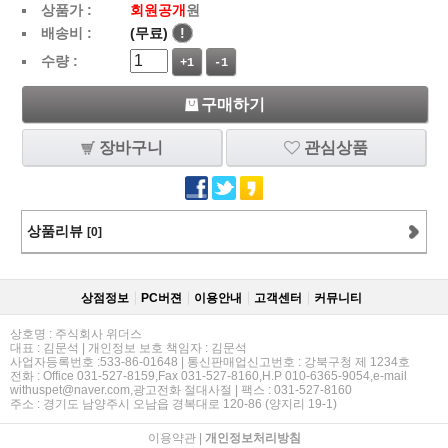
상품가 :
회원공개
원
배송비 :
(무료)
!
수량 :
+1
-1
구매하기
장바구니
관심상품
상품리뷰
[0]
상점정보
PC버젼
이용안내
고객센터
커뮤니티
상호명 : 주식회사 위더스
대표 : 김문석 | 개인정보 보호 책임자 : 김문석
사업자등록번호 :533-86-01648 | 통신판매업신고번호 : 강북구청 제 1234호
전화 : Office 031-527-8159,Fax 031-527-8160,H.P 010-6365-9054,e-mail
withuspet@naver.com,광고전화 절대사절 | 팩스 : 031-527-8160
주소 : 경기도 남양주시 오남읍 경복대로 120-86 (양지리 19-1)
이용약관
|
개인정보처리방침