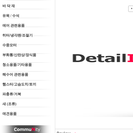
바 닥 재
유목 / 수석
에어 관련용품
히터/냉각팬/조절기
수중모터
부화통/산란상/장식품
청소용품/기타용품
해수어 관련용품
햄스터/고슴도치/토끼
파충류/거북
새 (조류)
애견용품