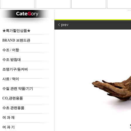
★특가할인상품★
BRAND 브랜드관
수조 / 어항
수조 받침대
조명기구/등커버
사료 / 먹이
수질 관련 약품/기기
CO₂관련용품
수초 관련용품
여 과 재
여 과 기