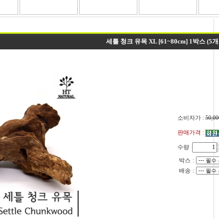
세틀 청크 유목 XL [61~80cm] 1박스 (5개
소비자가 :
50,00
판매가격 :
수량
박스
:
배송
: