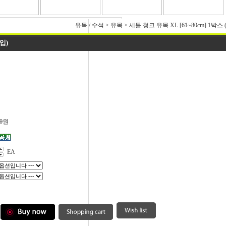
유목 / 수석
>
유목
>
세틀 청크 유목 XL [61~80cm] 1박스 
입)
0
원
EA