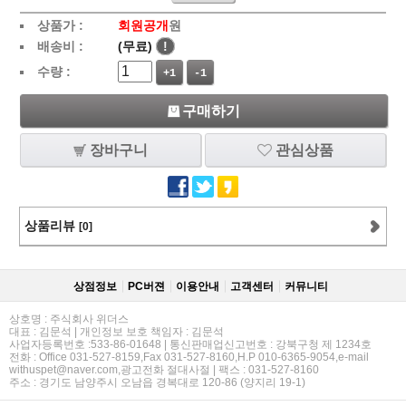
상품가 :
회원공개
원
배송비 :
(무료)
!
수량 :
+1
-1
구매하기
장바구니
관심상품
상품리뷰
[0]
상점정보
PC버젼
이용안내
고객센터
커뮤니티
상호명 : 주식회사 위더스
대표 : 김문석 | 개인정보 보호 책임자 : 김문석
사업자등록번호 :533-86-01648 | 통신판매업신고번호 : 강북구청 제 1234호
전화 : Office 031-527-8159,Fax 031-527-8160,H.P 010-6365-9054,e-mail
withuspet@naver.com,광고전화 절대사절 | 팩스 : 031-527-8160
주소 : 경기도 남양주시 오남읍 경복대로 120-86 (양지리 19-1)