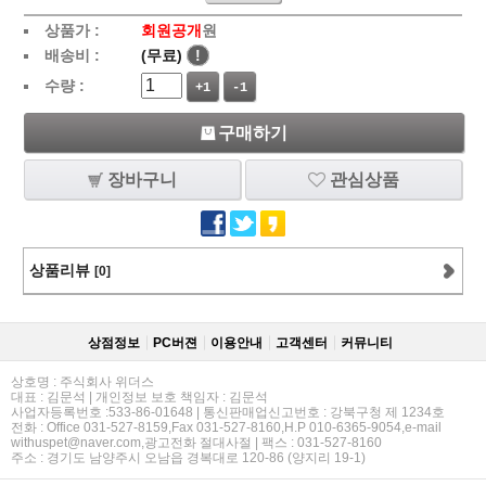
상품가 :
회원공개
원
배송비 :
(무료)
!
수량 :
+1
-1
구매하기
장바구니
관심상품
상품리뷰
[0]
상점정보
PC버젼
이용안내
고객센터
커뮤니티
상호명 : 주식회사 위더스
대표 : 김문석 | 개인정보 보호 책임자 : 김문석
사업자등록번호 :533-86-01648 | 통신판매업신고번호 : 강북구청 제 1234호
전화 : Office 031-527-8159,Fax 031-527-8160,H.P 010-6365-9054,e-mail
withuspet@naver.com,광고전화 절대사절 | 팩스 : 031-527-8160
주소 : 경기도 남양주시 오남읍 경복대로 120-86 (양지리 19-1)