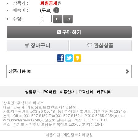
상품가 :
회원공개
원
배송비 :
(무료)
!
수량 :
+1
-1
구매하기
장바구니
관심상품
상품리뷰
[0]
상점정보
PC버젼
이용안내
고객센터
커뮤니티
상호명 : 주식회사 위더스
대표 : 김문석 | 개인정보 보호 책임자 : 김문석
사업자등록번호 :533-86-01648 | 통신판매업신고번호 : 강북구청 제 1234호
전화 : Office 031-527-8159,Fax 031-527-8160,H.P 010-6365-9054,e-mail
withuspet@naver.com,광고전화 절대사절 | 팩스 : 031-527-8160
주소 : 경기도 남양주시 오남읍 경복대로 120-86 (양지리 19-1)
이용약관
|
개인정보처리방침