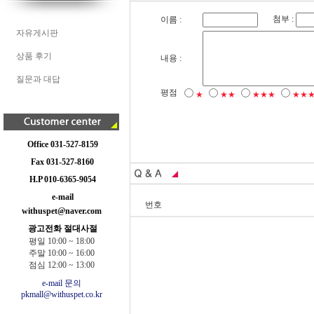
첨부 :
이름 :
자유게시판
상품 후기
내용 :
질문과 대답
평점
★
★★
★★★
★★
Office 031-527-8159
Fax 031-527-8160
H.P 010-6365-9054
e-mail
번호
withuspet@naver.com
광고전화 절대사절
평일 10:00 ~ 18:00
주말 10:00 ~ 16:00
점심 12:00 ~ 13:00
e-mail 문의
pkmall@withuspet.co.kr