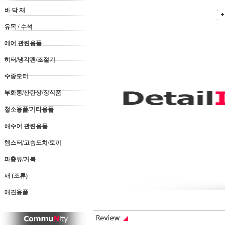
바 닥 재
유목 / 수석
에어 관련용품
히터/냉각팬/조절기
수중모터
부화통/산란상/장식품
청소용품/기타용품
해수어 관련용품
햄스터/고슴도치/토끼
파충류/거북
새 (조류)
애견용품