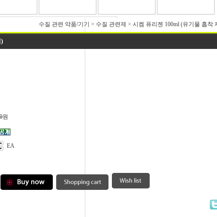
수질 관련 약품/기기
>
수질 관련제
>
시켐 퓨리젠 100ml (유기물 흡착
)
0
원
EA