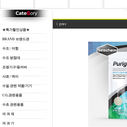
★특가할인상품★
BRAND 브랜드관
수조 / 어항
수조 받침대
조명기구/등커버
사료 / 먹이
수질 관련 약품/기기
CO₂관련용품
수초 관련용품
여 과 재
여 과 기