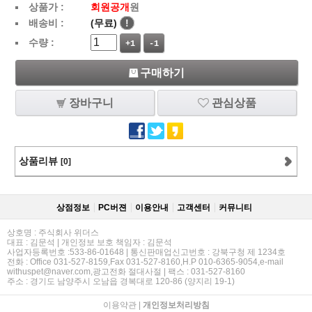
상품가 :
회원공개
원
배송비 :
(무료)
!
수량 :
+1
-1
구매하기
장바구니
관심상품
상품리뷰
[0]
상점정보
PC버젼
이용안내
고객센터
커뮤니티
상호명 : 주식회사 위더스
대표 : 김문석 | 개인정보 보호 책임자 : 김문석
사업자등록번호 :533-86-01648 | 통신판매업신고번호 : 강북구청 제 1234호
전화 : Office 031-527-8159,Fax 031-527-8160,H.P 010-6365-9054,e-mail
withuspet@naver.com,광고전화 절대사절 | 팩스 : 031-527-8160
주소 : 경기도 남양주시 오남읍 경복대로 120-86 (양지리 19-1)
이용약관
|
개인정보처리방침