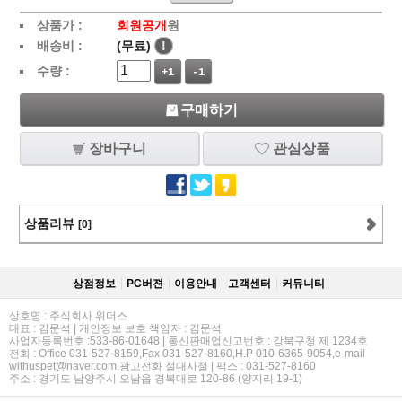
상품가 :
회원공개
원
배송비 :
(무료)
!
수량 :
+1
-1
구매하기
장바구니
관심상품
상품리뷰
[0]
상점정보
PC버젼
이용안내
고객센터
커뮤니티
상호명 : 주식회사 위더스
대표 : 김문석 | 개인정보 보호 책임자 : 김문석
사업자등록번호 :533-86-01648 | 통신판매업신고번호 : 강북구청 제 1234호
전화 : Office 031-527-8159,Fax 031-527-8160,H.P 010-6365-9054,e-mail
withuspet@naver.com,광고전화 절대사절 | 팩스 : 031-527-8160
주소 : 경기도 남양주시 오남읍 경복대로 120-86 (양지리 19-1)