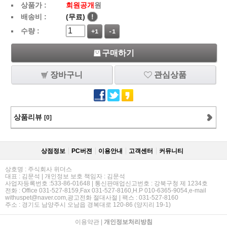
상품가 :
회원공개
원
배송비 :
(무료)
!
수량 :
+1
-1
구매하기
장바구니
관심상품
상품리뷰
[0]
상점정보
PC버젼
이용안내
고객센터
커뮤니티
상호명 : 주식회사 위더스
대표 : 김문석 | 개인정보 보호 책임자 : 김문석
사업자등록번호 :533-86-01648 | 통신판매업신고번호 : 강북구청 제 1234호
전화 : Office 031-527-8159,Fax 031-527-8160,H.P 010-6365-9054,e-mail
withuspet@naver.com,광고전화 절대사절 | 팩스 : 031-527-8160
주소 : 경기도 남양주시 오남읍 경복대로 120-86 (양지리 19-1)
이용약관
|
개인정보처리방침