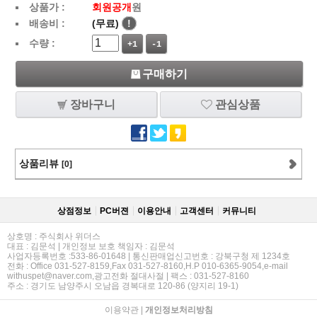
상품가 :
회원공개
원
배송비 :
(무료)
!
수량 :
+1
-1
구매하기
장바구니
관심상품
상품리뷰
[0]
상점정보
PC버젼
이용안내
고객센터
커뮤니티
상호명 : 주식회사 위더스
대표 : 김문석 | 개인정보 보호 책임자 : 김문석
사업자등록번호 :533-86-01648 | 통신판매업신고번호 : 강북구청 제 1234호
전화 : Office 031-527-8159,Fax 031-527-8160,H.P 010-6365-9054,e-mail
withuspet@naver.com,광고전화 절대사절 | 팩스 : 031-527-8160
주소 : 경기도 남양주시 오남읍 경복대로 120-86 (양지리 19-1)
이용약관
|
개인정보처리방침