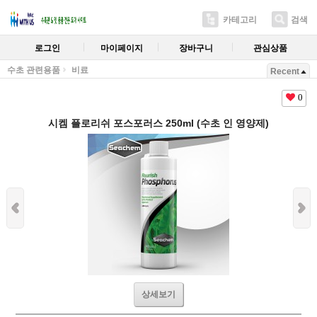
카테고리
검색
로그인
마이페이지
장바구니
관심상품
수초 관련용품
비료
Recent
0
시켐 플로리쉬 포스포러스 250ml (수초 인 영양제)
상세보기