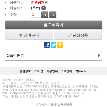
상품가 :
회원공개
원
배송비 :
(무료)
!
수량 :
+1
-1
구매하기
장바구니
관심상품
상품리뷰
[0]
상점정보
PC버젼
이용안내
고객센터
커뮤니티
상호명 : 주식회사 위더스
대표 : 김문석 | 개인정보 보호 책임자 : 김문석
사업자등록번호 :533-86-01648 | 통신판매업신고번호 : 강북구청 제 1234호
전화 : Office 031-527-8159,Fax 031-527-8160,H.P 010-6365-9054,e-mail
withuspet@naver.com,광고전화 절대사절 | 팩스 : 031-527-8160
주소 : 경기도 남양주시 오남읍 경복대로 120-86 (양지리 19-1)
이용약관
|
개인정보처리방침