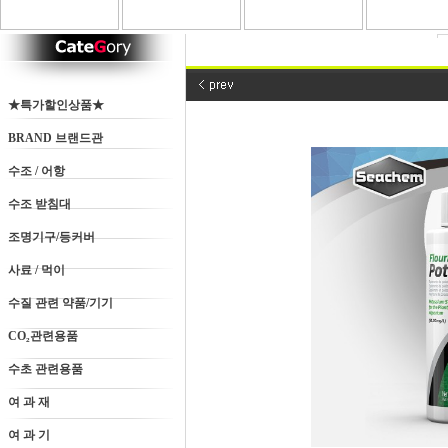
★특가할인상품★
BRAND 브랜드관
수조 / 어항
수조 받침대
조명기구/등커버
사료 / 먹이
수질 관련 약품/기기
CO₂관련용품
수초 관련용품
여 과 재
여 과 기