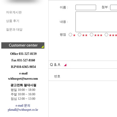
첨부 :
이름 :
자유게시판
상품 후기
내용 :
질문과 대답
평점
★
★★
★★★
★★
Office 031-527-8159
Fax 031-527-8160
H.P 010-6365-9054
e-mail
번호
withuspet@naver.com
광고전화 절대사절
평일 10:00 ~ 18:00
주말 10:00 ~ 16:00
점심 12:00 ~ 13:00
e-mail 문의
pkmall@withuspet.co.kr