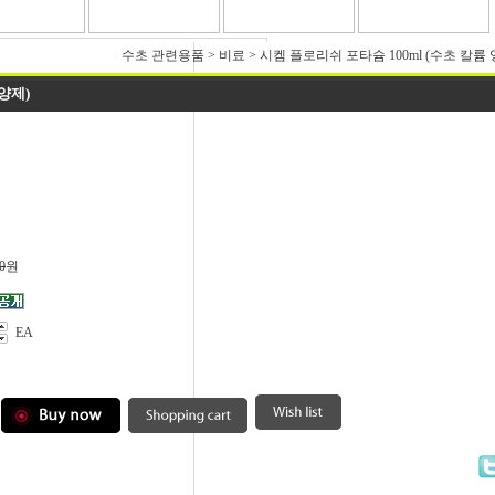
수초 관련용품
>
비료
>
시켐 플로리쉬 포타슘 100ml (수초 칼륨
양제)
0
원
EA