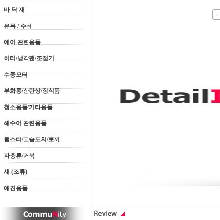
바 닥 재
유목 / 수석
에어 관련용품
히터/냉각팬/조절기
수중모터
부화통/산란상/장식품
청소용품/기타용품
해수어 관련용품
햄스터/고슴도치/토끼
파충류/거북
새 (조류)
애견용품