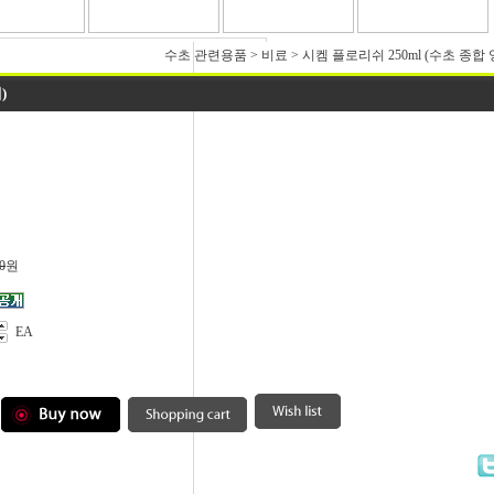
수초 관련용품
>
비료
>
시켐 플로리쉬 250ml (수초 종합
)
0
원
EA