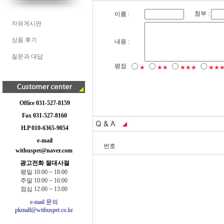
첨부 :
이름 :
자유게시판
상품 후기
내용 :
질문과 대답
평점
★
★★
★★★
★★
Office 031-527-8159
Fax 031-527-8160
H.P 010-6365-9054
e-mail
번호
withuspet@naver.com
광고전화 절대사절
평일 10:00 ~ 18:00
주말 10:00 ~ 16:00
점심 12:00 ~ 13:00
e-mail 문의
pkmall@withuspet.co.kr