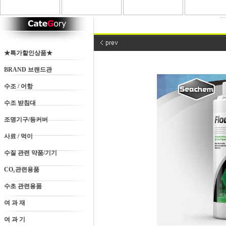
★특가할인상품★
BRAND 브랜드관
수조 / 어항
수조 받침대
조명기구/등커버
사료 / 먹이
수질 관련 약품/기기
CO₂관련용품
수초 관련용품
여 과 재
여 과 기