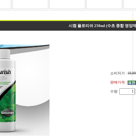
시켐 플로리쉬 250ml (수초 종합 영양제
소비자가 :
18,00
판매가격 :
수량