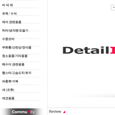
바 닥 재
유목 / 수석
에어 관련용품
히터/냉각팬/조절기
수중모터
부화통/산란상/장식품
청소용품/기타용품
해수어 관련용품
햄스터/고슴도치/토끼
파충류/거북
새 (조류)
애견용품