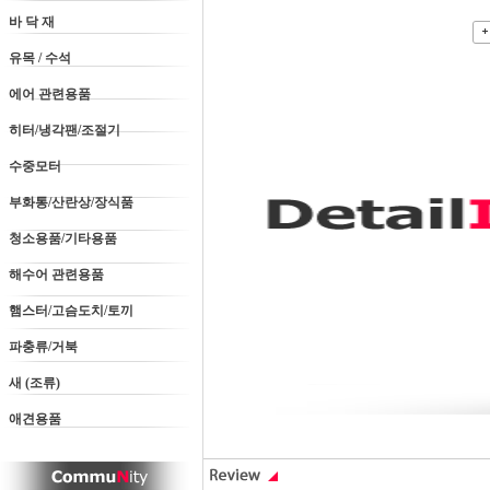
바 닥 재
유목 / 수석
에어 관련용품
히터/냉각팬/조절기
수중모터
부화통/산란상/장식품
청소용품/기타용품
해수어 관련용품
햄스터/고슴도치/토끼
파충류/거북
새 (조류)
애견용품