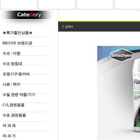
★특가할인상품★
BRAND 브랜드관
수조 / 어항
수조 받침대
조명기구/등커버
사료 / 먹이
수질 관련 약품/기기
CO₂관련용품
수초 관련용품
여 과 재
여 과 기