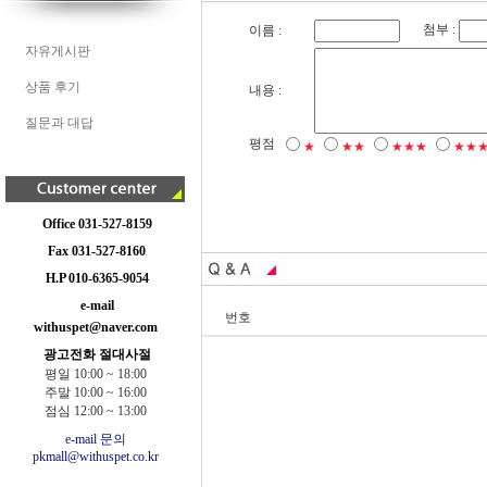
첨부 :
이름 :
자유게시판
상품 후기
내용 :
질문과 대답
평점
★
★★
★★★
★★
Office 031-527-8159
Fax 031-527-8160
H.P 010-6365-9054
e-mail
번호
withuspet@naver.com
광고전화 절대사절
평일 10:00 ~ 18:00
주말 10:00 ~ 16:00
점심 12:00 ~ 13:00
e-mail 문의
pkmall@withuspet.co.kr