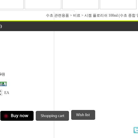
수초 관련용품
>
비료
>
시켐 플로리쉬 100ml (수초 종합
)
0
원
EA