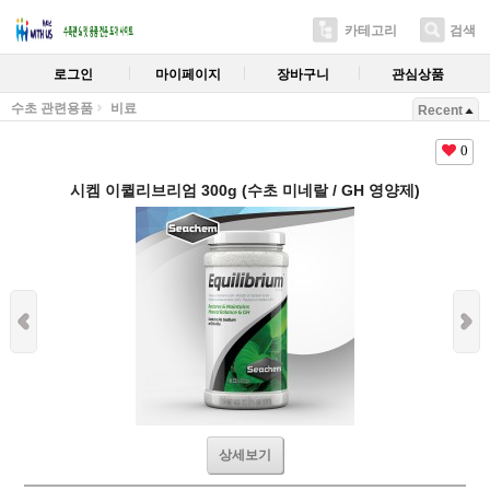
카테고리
검색
로그인
마이페이지
장바구니
관심상품
수초 관련용품
비료
Recent
0
시켐 이퀼리브리엄 300g (수초 미네랄 / GH 영양제)
상세보기