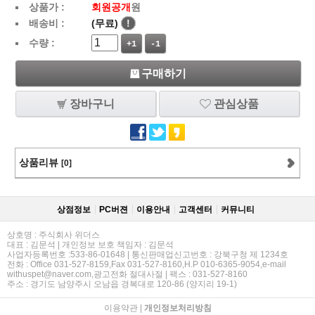
상품가 :
회원공개
원
배송비 :
(무료)
!
수량 :
+1
-1
구매하기
장바구니
관심상품
상품리뷰
[0]
상점정보
PC버젼
이용안내
고객센터
커뮤니티
상호명 : 주식회사 위더스
대표 : 김문석 | 개인정보 보호 책임자 : 김문석
사업자등록번호 :533-86-01648 | 통신판매업신고번호 : 강북구청 제 1234호
전화 : Office 031-527-8159,Fax 031-527-8160,H.P 010-6365-9054,e-mail
withuspet@naver.com,광고전화 절대사절 | 팩스 : 031-527-8160
주소 : 경기도 남양주시 오남읍 경복대로 120-86 (양지리 19-1)
이용약관
|
개인정보처리방침