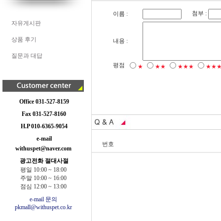
첨부 :
이름 :
자유게시판
상품 후기
내용 :
질문과 대답
평점
★
★★
★★★
★★
Office 031-527-8159
Fax 031-527-8160
H.P 010-6365-9054
e-mail
번호
withuspet@naver.com
광고전화 절대사절
평일 10:00 ~ 18:00
주말 10:00 ~ 16:00
점심 12:00 ~ 13:00
e-mail 문의
pkmall@withuspet.co.kr