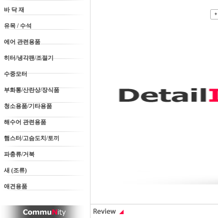
바 닥 재
유목 / 수석
에어 관련용품
히터/냉각팬/조절기
수중모터
부화통/산란상/장식품
청소용품/기타용품
해수어 관련용품
햄스터/고슴도치/토끼
파충류/거북
새 (조류)
애견용품