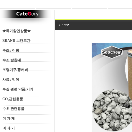
★특가할인상품★
BRAND 브랜드관
수조 / 어항
수조 받침대
조명기구/등커버
사료 / 먹이
수질 관련 약품/기기
CO₂관련용품
수초 관련용품
여 과 재
여 과 기