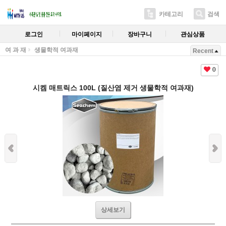
카테고리
검색
로그인
마이페이지
장바구니
관심상품
여 과 재
생물학적 여과재
Recent
0
시켐 매트릭스 100L (질산염 제거 생물학적 여과재)
상세보기