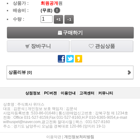
상품가 :
회원공개
원
배송비 :
(무료)
!
수량 :
+1
-1
구매하기
장바구니
관심상품
상품리뷰
[0]
상점정보
PC버젼
이용안내
고객센터
커뮤니티
상호명 : 주식회사 위더스
대표 : 김문석 | 개인정보 보호 책임자 : 김문석
사업자등록번호 :533-86-01648 | 통신판매업신고번호 : 강북구청 제 1234호
전화 : Office 031-527-8159,Fax 031-527-8160,H.P 010-6365-9054,e-mail
withuspet@naver.com,광고전화 절대사절 | 팩스 : 031-527-8160
주소 : 경기도 남양주시 오남읍 경복대로 120-86 (양지리 19-1)
이용약관
|
개인정보처리방침