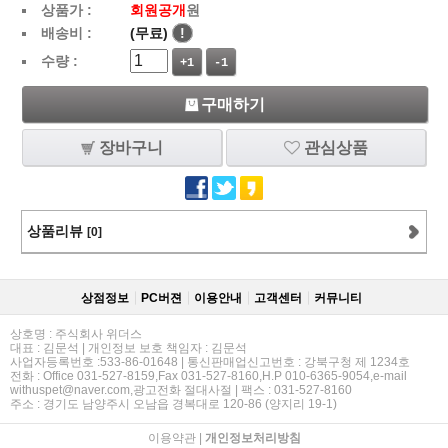
상품가 :
회원공개
원
배송비 :
(무료)
!
수량 :
+1
-1
구매하기
장바구니
관심상품
상품리뷰
[0]
상점정보
PC버젼
이용안내
고객센터
커뮤니티
상호명 : 주식회사 위더스
대표 : 김문석 | 개인정보 보호 책임자 : 김문석
사업자등록번호 :533-86-01648 | 통신판매업신고번호 : 강북구청 제 1234호
전화 : Office 031-527-8159,Fax 031-527-8160,H.P 010-6365-9054,e-mail
withuspet@naver.com,광고전화 절대사절 | 팩스 : 031-527-8160
주소 : 경기도 남양주시 오남읍 경복대로 120-86 (양지리 19-1)
이용약관
|
개인정보처리방침