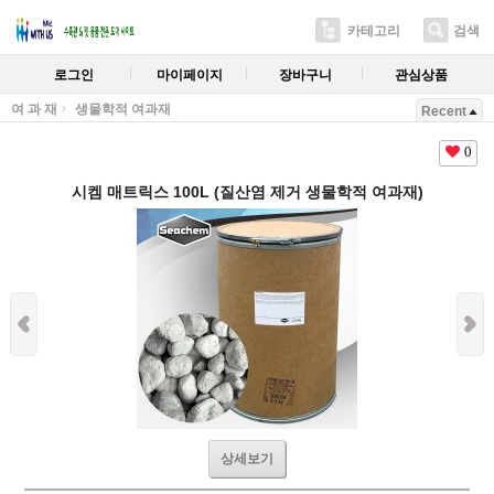
카테고리
검색
로그인
마이페이지
장바구니
관심상품
여 과 재
생물학적 여과재
Recent
0
시켐 매트릭스 100L (질산염 제거 생물학적 여과재)
상세보기