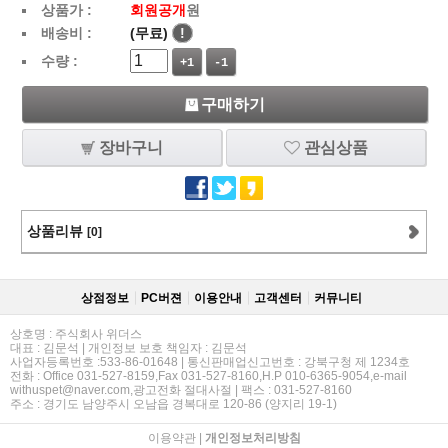
상품가 :
회원공개
원
배송비 :
(무료)
!
수량 :
+1
-1
구매하기
장바구니
관심상품
상품리뷰
[0]
상점정보
PC버젼
이용안내
고객센터
커뮤니티
상호명 : 주식회사 위더스
대표 : 김문석 | 개인정보 보호 책임자 : 김문석
사업자등록번호 :533-86-01648 | 통신판매업신고번호 : 강북구청 제 1234호
전화 : Office 031-527-8159,Fax 031-527-8160,H.P 010-6365-9054,e-mail
withuspet@naver.com,광고전화 절대사절 | 팩스 : 031-527-8160
주소 : 경기도 남양주시 오남읍 경복대로 120-86 (양지리 19-1)
이용약관
|
개인정보처리방침