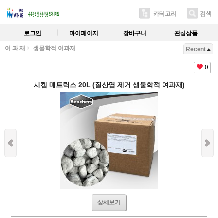
카테고리
검색
로그인
마이페이지
장바구니
관심상품
여 과 재
생물학적 여과재
Recent
0
시켐 매트릭스 20L (질산염 제거 생물학적 여과재)
상세보기