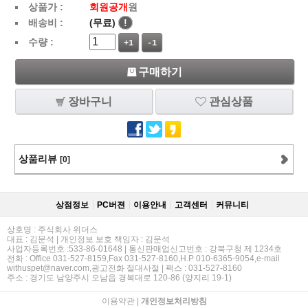
상품가 :
회원공개
원
배송비 :
(무료)
!
수량 :
+1
-1
구매하기
장바구니
관심상품
상품리뷰
[0]
상점정보
PC버젼
이용안내
고객센터
커뮤니티
상호명 : 주식회사 위더스
대표 : 김문석 | 개인정보 보호 책임자 : 김문석
사업자등록번호 :533-86-01648 | 통신판매업신고번호 : 강북구청 제 1234호
전화 : Office 031-527-8159,Fax 031-527-8160,H.P 010-6365-9054,e-mail
withuspet@naver.com,광고전화 절대사절 | 팩스 : 031-527-8160
주소 : 경기도 남양주시 오남읍 경복대로 120-86 (양지리 19-1)
이용약관
|
개인정보처리방침