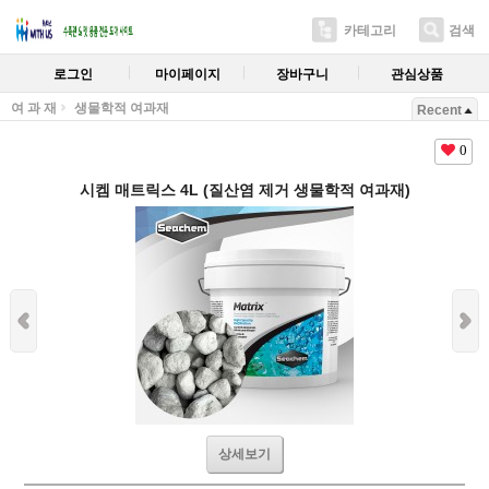
카테고리
검색
로그인
마이페이지
장바구니
관심상품
여 과 재
생물학적 여과재
Recent
0
시켐 매트릭스 4L (질산염 제거 생물학적 여과재)
상세보기