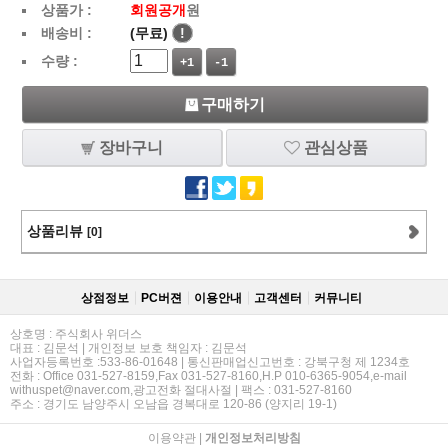
상품가 :
회원공개
원
배송비 :
(무료)
!
수량 :
+1
-1
구매하기
장바구니
관심상품
상품리뷰
[0]
상점정보
PC버젼
이용안내
고객센터
커뮤니티
상호명 : 주식회사 위더스
대표 : 김문석 | 개인정보 보호 책임자 : 김문석
사업자등록번호 :533-86-01648 | 통신판매업신고번호 : 강북구청 제 1234호
전화 : Office 031-527-8159,Fax 031-527-8160,H.P 010-6365-9054,e-mail
withuspet@naver.com,광고전화 절대사절 | 팩스 : 031-527-8160
주소 : 경기도 남양주시 오남읍 경복대로 120-86 (양지리 19-1)
이용약관
|
개인정보처리방침