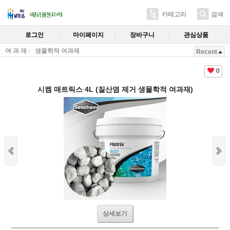
카테고리
검색
로그인
마이페이지
장바구니
관심상품
여 과 재
생물학적 여과재
Recent
0
시켐 매트릭스 4L (질산염 제거 생물학적 여과재)
상세보기