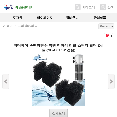
카테고리
검색
로그인
마이페이지
장바구니
관심상품
여 과 기
프리필터/리필
Recent
0
워터베어 순백의진수 측면 여과기 리필 스펀지 필터 2세
트 (SE-C01/02 겸용)
상세보기