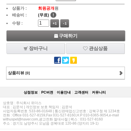
상품가 :
회원공개
원
배송비 :
(무료)
!
수량 :
+1
-1
구매하기
장바구니
관심상품
상품리뷰
[0]
상점정보
PC버젼
이용안내
고객센터
커뮤니티
상호명 : 주식회사 위더스
대표 : 김문석 | 개인정보 보호 책임자 : 김문석
사업자등록번호 :533-86-01648 | 통신판매업신고번호 : 강북구청 제 1234호
전화 : Office 031-527-8159,Fax 031-527-8160,H.P 010-6365-9054,e-mail
withuspet@naver.com,광고전화 절대사절 | 팩스 : 031-527-8160
주소 : 경기도 남양주시 오남읍 경복대로 120-86 (양지리 19-1)