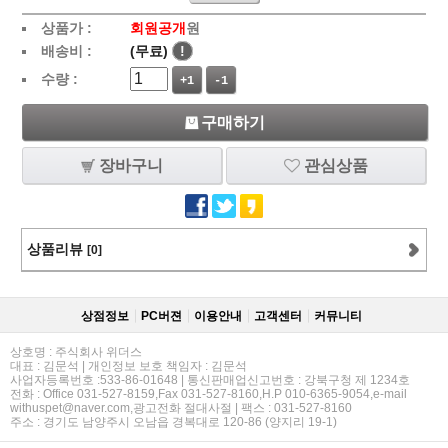
상품가 :
회원공개
원
배송비 :
(무료)
!
수량 :
+1
-1
구매하기
장바구니
관심상품
상품리뷰
[0]
상점정보
PC버젼
이용안내
고객센터
커뮤니티
상호명 : 주식회사 위더스
대표 : 김문석 | 개인정보 보호 책임자 : 김문석
사업자등록번호 :533-86-01648 | 통신판매업신고번호 : 강북구청 제 1234호
전화 : Office 031-527-8159,Fax 031-527-8160,H.P 010-6365-9054,e-mail
withuspet@naver.com,광고전화 절대사절 | 팩스 : 031-527-8160
주소 : 경기도 남양주시 오남읍 경복대로 120-86 (양지리 19-1)