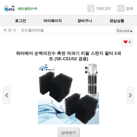
카테고리
검색
로그인
마이페이지
장바구니
관심상품
여 과 기
프리필터/리필
Recent
0
워터베어 순백의진수 측면 여과기 리필 스펀지 필터 2세
트 (SE-C01/02 겸용)
상세보기