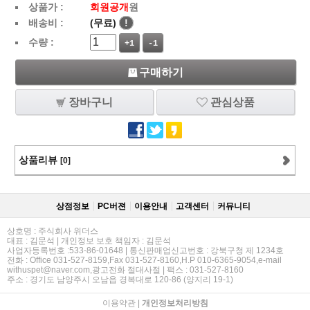
상품가 :
회원공개
원
배송비 :
(무료)
!
수량 :
+1
-1
구매하기
장바구니
관심상품
상품리뷰
[0]
상점정보
PC버젼
이용안내
고객센터
커뮤니티
상호명 : 주식회사 위더스
대표 : 김문석 | 개인정보 보호 책임자 : 김문석
사업자등록번호 :533-86-01648 | 통신판매업신고번호 : 강북구청 제 1234호
전화 : Office 031-527-8159,Fax 031-527-8160,H.P 010-6365-9054,e-mail
withuspet@naver.com,광고전화 절대사절 | 팩스 : 031-527-8160
주소 : 경기도 남양주시 오남읍 경복대로 120-86 (양지리 19-1)
이용약관
|
개인정보처리방침