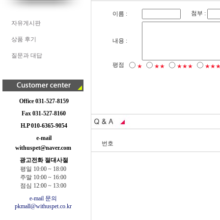
첨부 :
이름 :
자유게시판
상품 후기
내용 :
질문과 대답
평점
★
★★
★★★
★★
Office 031-527-8159
Fax 031-527-8160
H.P 010-6365-9054
e-mail
번호
withuspet@naver.com
광고전화 절대사절
평일 10:00 ~ 18:00
주말 10:00 ~ 16:00
점심 12:00 ~ 13:00
e-mail 문의
pkmall@withuspet.co.kr