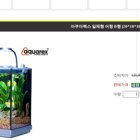
아쿠아렉스 일체형 어항 B형 [20*18*30
소비자가 :
120,0
판매가격 :
수량