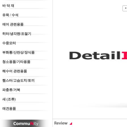
바 닥 재
유목 / 수석
에어 관련용품
히터/냉각팬/조절기
수중모터
부화통/산란상/장식품
청소용품/기타용품
해수어 관련용품
햄스터/고슴도치/토끼
파충류/거북
새 (조류)
애견용품