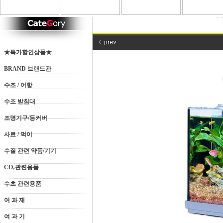
★특가할인상품★
BRAND 브랜드관
수조 / 어항
수조 받침대
조명기구/등커버
사료 / 먹이
수질 관련 약품/기기
CO₂관련용품
수초 관련용품
여 과 재
여 과 기