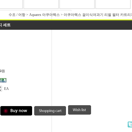
수조 / 어항
>
Aquarex 아쿠아렉스
>
아쿠아렉스 걸이식여과기 리필 필터 카트리
지 세트
0
원
EA