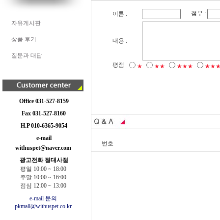
첨부 :
이름 :
자유게시판
상품 후기
내용 :
질문과 대답
평점
★
★★
★★★
★★
Office 031-527-8159
Fax 031-527-8160
H.P 010-6365-9054
e-mail
번호
withuspet@naver.com
광고전화 절대사절
평일 10:00 ~ 18:00
주말 10:00 ~ 16:00
점심 12:00 ~ 13:00
e-mail 문의
pkmall@withuspet.co.kr