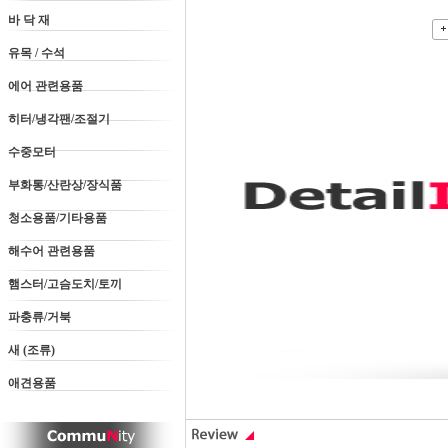
바 닥 재
유목 / 수석
에어 관련용품
히터/냉각팬/조절기
수중모터
부화통/산란상/장식품
청소용품/기타용품
해수어 관련용품
햄스터/고슴도치/토끼
파충류/거북
새 (조류)
애견용품