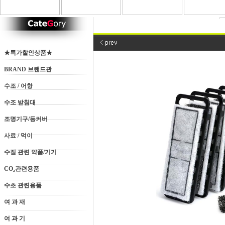
★특가할인상품★
BRAND 브랜드관
수조 / 어항
수조 받침대
조명기구/등커버
사료 / 먹이
수질 관련 약품/기기
CO₂관련용품
수초 관련용품
여 과 재
여 과 기