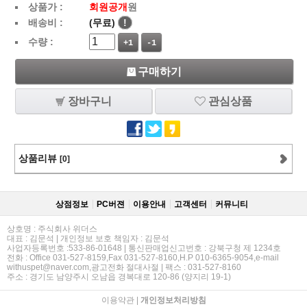
상품가 :
회원공개
원
배송비 :
(무료)
!
수량 :
+1
-1
구매하기
장바구니
관심상품
상품리뷰
[0]
상점정보
PC버젼
이용안내
고객센터
커뮤니티
상호명 : 주식회사 위더스
대표 : 김문석 | 개인정보 보호 책임자 : 김문석
사업자등록번호 :533-86-01648 | 통신판매업신고번호 : 강북구청 제 1234호
전화 : Office 031-527-8159,Fax 031-527-8160,H.P 010-6365-9054,e-mail
withuspet@naver.com,광고전화 절대사절 | 팩스 : 031-527-8160
주소 : 경기도 남양주시 오남읍 경복대로 120-86 (양지리 19-1)
이용약관
|
개인정보처리방침