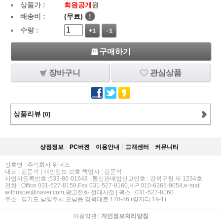
상품가 :
회원공개
원
배송비 :
(무료)
!
수량 :
+1
-1
구매하기
장바구니
관심상품
상품리뷰
[0]
상점정보
PC버젼
이용안내
고객센터
커뮤니티
상호명 : 주식회사 위더스
대표 : 김문석 | 개인정보 보호 책임자 : 김문석
사업자등록번호 :533-86-01648 | 통신판매업신고번호 : 강북구청 제 1234호
전화 : Office 031-527-8159,Fax 031-527-8160,H.P 010-6365-9054,e-mail
withuspet@naver.com,광고전화 절대사절 | 팩스 : 031-527-8160
주소 : 경기도 남양주시 오남읍 경복대로 120-86 (양지리 19-1)
이용약관
|
개인정보처리방침