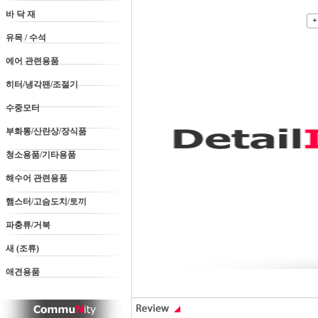
바 닥 재
유목 / 수석
에어 관련용품
히터/냉각팬/조절기
수중모터
부화통/산란상/장식품
청소용품/기타용품
해수어 관련용품
햄스터/고슴도치/토끼
파충류/거북
새 (조류)
애견용품