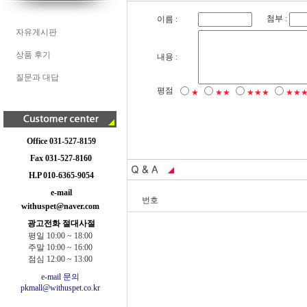
첨부 :
이름 :
자유게시판
상품 후기
내용 :
질문과 대답
평점
★
★★
★★★
★★
Office 031-527-8159
Fax 031-527-8160
H.P 010-6365-9054
e-mail
번호
withuspet@naver.com
광고전화 절대사절
평일 10:00 ~ 18:00
주말 10:00 ~ 16:00
점심 12:00 ~ 13:00
e-mail 문의
pkmall@withuspet.co.kr