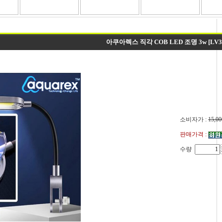
아쿠아렉스 직각 COB LED 조명 3w [LV3
소비자가 :
15,00
판매가격 :
수량