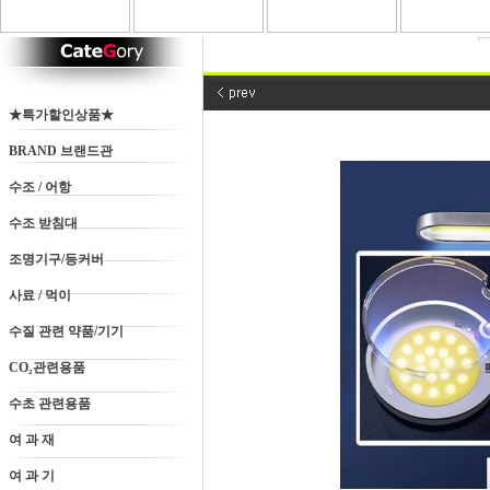
★특가할인상품★
BRAND 브랜드관
수조 / 어항
수조 받침대
조명기구/등커버
사료 / 먹이
수질 관련 약품/기기
CO₂관련용품
수초 관련용품
여 과 재
여 과 기