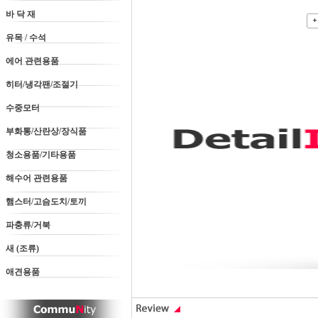
바 닥 재
유목 / 수석
에어 관련용품
히터/냉각팬/조절기
수중모터
부화통/산란상/장식품
청소용품/기타용품
해수어 관련용품
햄스터/고슴도치/토끼
파충류/거북
새 (조류)
애견용품