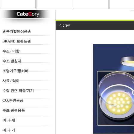
★특가할인상품★
BRAND 브랜드관
수조 / 어항
수조 받침대
조명기구/등커버
사료 / 먹이
수질 관련 약품/기기
CO₂관련용품
수초 관련용품
여 과 재
여 과 기