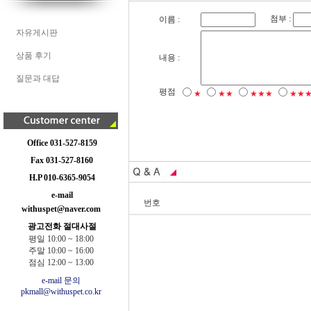
첨부 :
이름 :
자유게시판
상품 후기
내용 :
질문과 대답
평점
★
★★
★★★
★★
Office 031-527-8159
Fax 031-527-8160
H.P 010-6365-9054
e-mail
번호
withuspet@naver.com
광고전화 절대사절
평일 10:00 ~ 18:00
주말 10:00 ~ 16:00
점심 12:00 ~ 13:00
e-mail 문의
pkmall@withuspet.co.kr