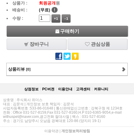
상품가 :
회원공개
원
배송비 :
(무료)
!
수량 :
+1
-1
구매하기
장바구니
관심상품
상품리뷰
[0]
상점정보
PC버젼
이용안내
고객센터
커뮤니티
상호명 : 주식회사 위더스
대표 : 김문석 | 개인정보 보호 책임자 : 김문석
사업자등록번호 :533-86-01648 | 통신판매업신고번호 : 강북구청 제 1234호
전화 : Office 031-527-8159,Fax 031-527-8160,H.P 010-6365-9054,e-mail
withuspet@naver.com,광고전화 절대사절 | 팩스 : 031-527-8160
주소 : 경기도 남양주시 오남읍 경복대로 120-86 (양지리 19-1)
이용약관
|
개인정보처리방침