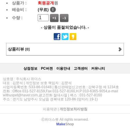
상품가 :
회원공개
원
배송비 :
(무료)
!
수량 :
+1
-1
- 상품이 품절되었습니다. -
상품리뷰
[0]
상점정보
PC버젼
이용안내
고객센터
커뮤니티
상호명 : 주식회사 위더스
대표 : 김문석 | 개인정보 보호 책임자 : 김문석
사업자등록번호 :533-86-01648 | 통신판매업신고번호 : 강북구청 제 1234호
전화 : Office 031-527-8159,Fax 031-527-8160,H.P 010-6365-9054,e-mail
withuspet@naver.com,광고전화 절대사절 | 팩스 : 031-527-8160
주소 : 경기도 남양주시 오남읍 경복대로 120-86 (양지리 19-1)
이용약관
|
개인정보처리방침
ⓒ위더스펫 All rights reserved.
Make
Shop