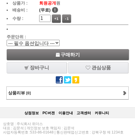
상품가 :
회원공개
원
배송비 :
(무료)
!
수량 :
+1
-1
주문단위 :
구매하기
장바구니
관심상품
상품리뷰
[0]
상점정보
PC버젼
이용안내
고객센터
커뮤니티
상호명 : 주식회사 위더스
대표 : 김문석 | 개인정보 보호 책임자 : 김문석
사업자등록번호 :533-86-01648 | 통신판매업신고번호 : 강북구청 제 1234호