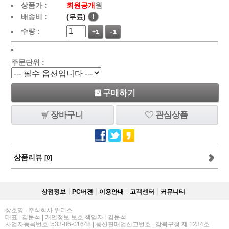
상품가 :
회원공개
원
배송비 :
(무료)
!
수량 :
+1
-1
주문단위 :
구매하기
장바구니
관심상품
상품리뷰
[0]
상점정보
PC버젼
이용안내
고객센터
커뮤니티
상호명 : 주식회사 위더스
대표 : 김문석 | 개인정보 보호 책임자 : 김문석
사업자등록번호 :533-86-01648 | 통신판매업신고번호 : 강북구청 제 1234호