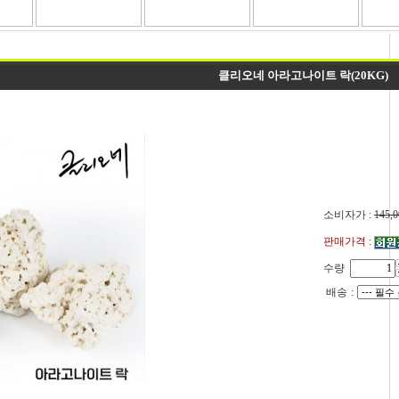
클리오네 아라고나이트 락(20KG)
소비자가 :
145,0
판매가격 :
수량
배송
: