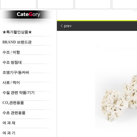
★특가할인상품★
BRAND 브랜드관
수조 / 어항
수조 받침대
조명기구/등커버
사료 / 먹이
수질 관련 약품/기기
CO₂관련용품
수초 관련용품
여 과 재
여 과 기