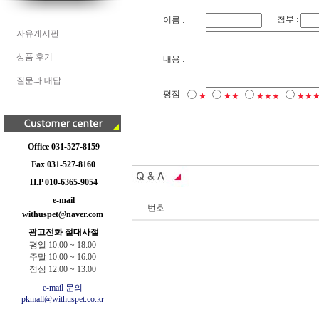
첨부 :
이름 :
자유게시판
상품 후기
내용 :
질문과 대답
평점
★
★★
★★★
★★
Office 031-527-8159
Fax 031-527-8160
H.P 010-6365-9054
e-mail
번호
withuspet@naver.com
광고전화 절대사절
평일 10:00 ~ 18:00
주말 10:00 ~ 16:00
점심 12:00 ~ 13:00
e-mail 문의
pkmall@withuspet.co.kr