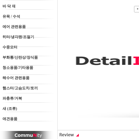
바 닥 재
유목 / 수석
에어 관련용품
히터/냉각팬/조절기
수중모터
부화통/산란상/장식품
청소용품/기타용품
해수어 관련용품
햄스터/고슴도치/토끼
파충류/거북
새 (조류)
애견용품