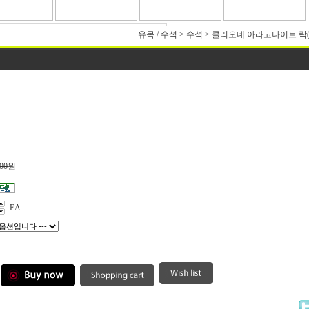
유목 / 수석
>
수석
>
클리오네 아라고나이트 락(2
00
원
EA