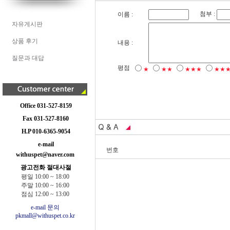
첨부 :
이름 :
자유게시판
상품 후기
내용 :
질문과 대답
평점
★
★★
★★★
★★
Office 031-527-8159
Fax 031-527-8160
H.P 010-6365-9054
e-mail
번호
withuspet@naver.com
광고전화 절대사절
평일 10:00 ~ 18:00
주말 10:00 ~ 16:00
점심 12:00 ~ 13:00
e-mail 문의
pkmall@withuspet.co.kr