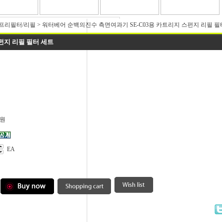
프리필터/리필
>
워터베어 순백의진수 측면여과기 SE-C03용 카트리지 스펀지 리필 필
펀지 리필 필터 세트
원
EA