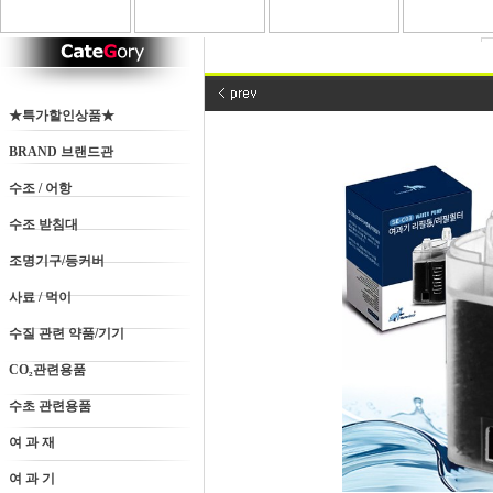
★특가할인상품★
BRAND 브랜드관
수조 / 어항
수조 받침대
조명기구/등커버
사료 / 먹이
수질 관련 약품/기기
CO₂관련용품
수초 관련용품
여 과 재
여 과 기