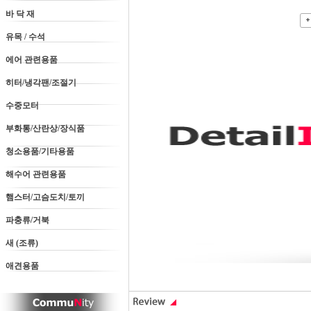
바 닥 재
유목 / 수석
에어 관련용품
히터/냉각팬/조절기
수중모터
부화통/산란상/장식품
청소용품/기타용품
해수어 관련용품
햄스터/고슴도치/토끼
파충류/거북
새 (조류)
애견용품