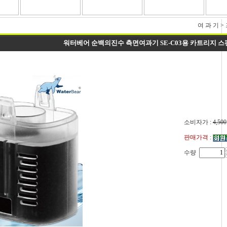
여 과 기
>
워터베어 순백의진수 측면여과기 SE-C03용 카트리지 스
소비자가 :
4,500
판매가격 :
수량