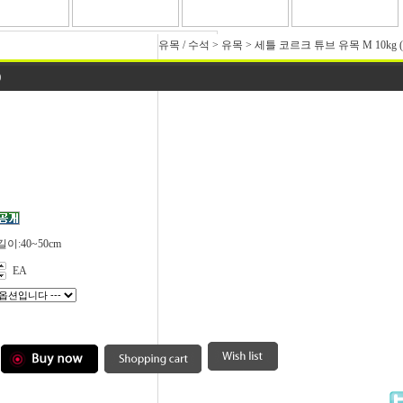
유목 / 수석
>
유목
>
세틀 코르크 튜브 유목 M 10kg (
)
 길이:40~50cm
EA