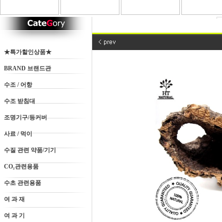
★특가할인상품★
BRAND 브랜드관
수조 / 어항
수조 받침대
조명기구/등커버
사료 / 먹이
수질 관련 약품/기기
CO₂관련용품
수초 관련용품
여 과 재
여 과 기