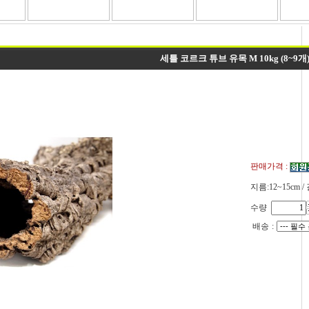
세틀 코르크 튜브 유목 M 10kg (8~9개
판매가격 :
지름:12~15cm /
수량
배송
: