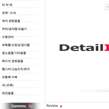
바 닥 재
유목 / 수석
에어 관련용품
히터/냉각팬/조절기
수중모터
부화통/산란상/장식품
청소용품/기타용품
해수어 관련용품
햄스터/고슴도치/토끼
파충류/거북
새 (조류)
애견용품