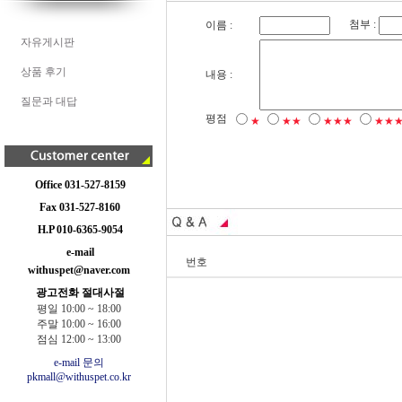
첨부 :
이름 :
자유게시판
상품 후기
내용 :
질문과 대답
평점
★
★★
★★★
★★
Office 031-527-8159
Fax 031-527-8160
H.P 010-6365-9054
e-mail
번호
withuspet@naver.com
광고전화 절대사절
평일 10:00 ~ 18:00
주말 10:00 ~ 16:00
점심 12:00 ~ 13:00
e-mail 문의
pkmall@withuspet.co.kr