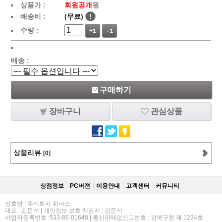
상품가 :
회원공개
원
배송비 :
(무료)
!
수량 :
+1
-1
배송 :
구매하기
장바구니
관심상품
상품리뷰
[0]
상점정보
PC버젼
이용안내
고객센터
커뮤니티
상호명 : 주식회사 위더스
대표 : 김문석 | 개인정보 보호 책임자 : 김문석
사업자등록번호 :533-86-01648 | 통신판매업신고번호 : 강북구청 제 1234호