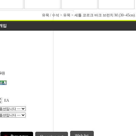
유목 / 수석
>
유목
>
세틀 코르크 바크 브런치 M (30~45cm)
0개입
0
원
EA