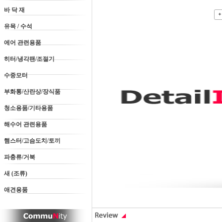
바 닥 재
유목 / 수석
에어 관련용품
히터/냉각팬/조절기
수중모터
부화통/산란상/장식품
청소용품/기타용품
해수어 관련용품
햄스터/고슴도치/토끼
파충류/거북
새 (조류)
애견용품