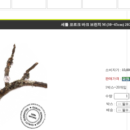
세틀 코르크 바크 브런치 M (30~45cm) 2
소비자가 :
15,00
판매가격 :
1박스=20개입
수량
박스
:
배송
: