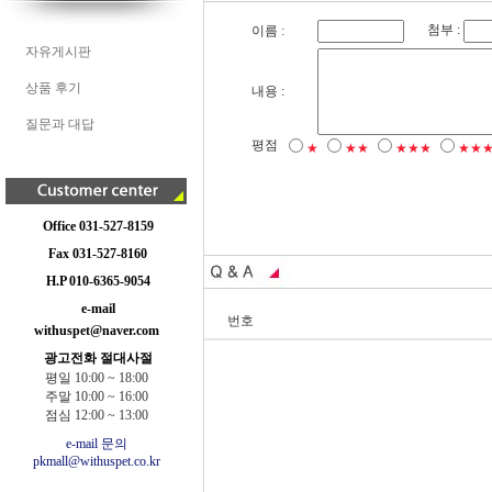
첨부 :
이름 :
자유게시판
상품 후기
내용 :
질문과 대답
평점
★
★★
★★★
★★
Office 031-527-8159
Fax 031-527-8160
H.P 010-6365-9054
e-mail
번호
withuspet@naver.com
광고전화 절대사절
평일 10:00 ~ 18:00
주말 10:00 ~ 16:00
점심 12:00 ~ 13:00
e-mail 문의
pkmall@withuspet.co.kr