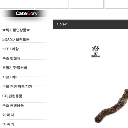
★특가할인상품★
BRAND 브랜드관
수조 / 어항
수조 받침대
조명기구/등커버
사료 / 먹이
수질 관련 약품/기기
CO₂관련용품
수초 관련용품
여 과 재
여 과 기