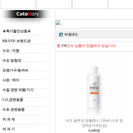
★특가할인상품★
비료(83)
BRAND 브랜드관
총
158
건의 상품이 진열되어 있습니다.
수조 / 어항
수조 받침대
조명기구/등커버
사료 / 먹이
수질 관련 약품/기기
CO₂관련용품
수초 관련용품
여 과 재
네오 솔루션 컴플렉스 150ml (수초 영
양제)[가격인상]
여 과 기
9,200원