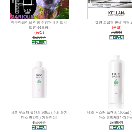
아쿠아웨이브 어항 수경재배 키트 세
켈란 고급형 핀셋 직형 2
트 (다용도형)
(품절)
(품절)
7,000원
15,000원
네오 부스터 플랜츠 300ml (수초 유기
네오 부스터 플랜츠 1000ml 
탄소 영양제)[가격인상]
탄소 영양제)[가격인상
11,500원
28,800원