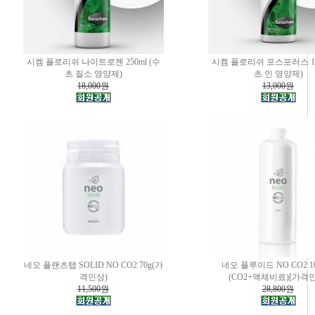
시켐 플로리쉬 나이트로젠 250ml (수
시켐 플로리쉬 포스포러스 100
초 질소 영양제)
초 인 영양제)
18,000원
13,000원
네오 플랜츠탭 SOLID NO CO2 70g(가
네오 플루이드 NO CO2 10
격인상)
(CO2+액체비료)[가격
11,500원
28,800원