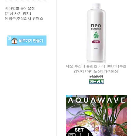
계좌번호 문의요청
(피싱 사기 방지)
예금주:주식회사 위더스
네오 부스터 플랜츠 퍼티 1000ml (수초
영양제+아미노산)[가격인상]
34,500원