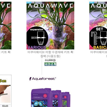
 키트 확
아쿠아웨이브 어항 수경재배 키트 확
아쿠아웨이브
장팩 (다용도형)
11,000원