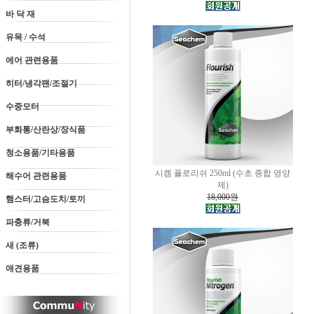
바 닥 재
유목 / 수석
에어 관련용품
히터/냉각팬/조절기
수중모터
부화통/산란상/장식품
청소용품/기타용품
시켐 플로리쉬 250ml (수초 종합 영양
해수어 관련용품
제)
18,000원
햄스터/고슴도치/토끼
파충류/거북
새 (조류)
애견용품