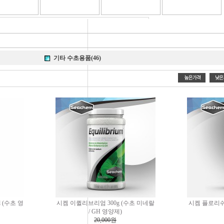
기타 수초용품(46)
 (수초 영
시켐 이퀼리브리엄 300g (수초 미네랄
시켐 플로리쉬 
/ GH 영양제)
20,000원