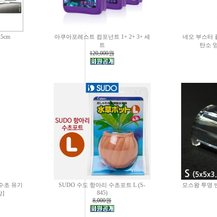
5cm
아쿠아포레스트 컴포넌트 1+ 2+ 3+ 세
네오 부스터 플
트
탄소 
120,000원
(수초 유기
SUDO 수도 항아리 수초포트 L (S-
모스왕 투명 
845)
]
8,000원