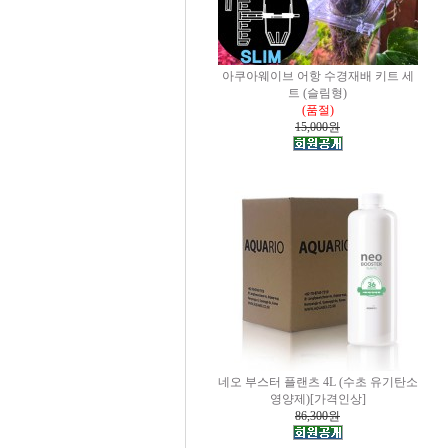
아쿠아웨이브 어항 수경재배 키트 세
트 (슬림형)
(품절)
15,000원
네오 부스터 플랜츠 4L (수초 유기탄소
영양제)[가격인상]
86,300원