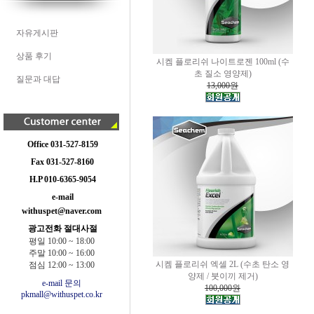
자유게시판
상품 후기
시켐 플로리쉬 나이트로젠 100ml (수
초 질소 영양제)
질문과 대답
13,000원
Office 031-527-8159
Fax 031-527-8160
H.P 010-6365-9054
e-mail
withuspet@naver.com
광고전화 절대사절
평일 10:00 ~ 18:00
주말 10:00 ~ 16:00
시켐 플로리쉬 엑셀 2L (수초 탄소 영
점심 12:00 ~ 13:00
양제 / 붓이끼 제거)
e-mail 문의
100,000원
pkmall@withuspet.co.kr