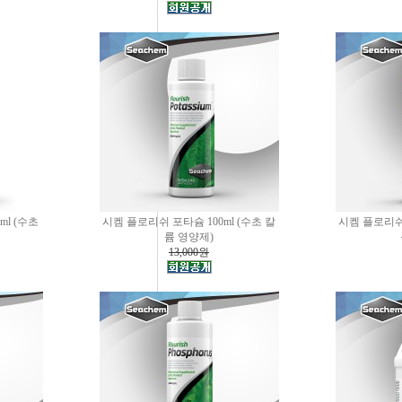
l (수초
시켐 플로리쉬 포타슘 100ml (수초 칼
시켐 플로리쉬 
륨 영양제)
13,000원