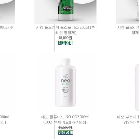
ml (수
시켐 플로리쉬 포스포러스 250ml (수
시켐 플로리쉬 
초 인 영양제)
양제
18,000원
00ml
네오 플루이드 NO CO2 300ml
네오 부스터 플
인상]
(CO2+액체비료)[가격인상]
영양제+
11,500원