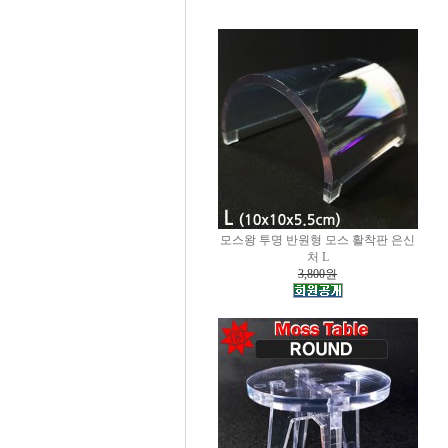
모스왕 투명 반원형 모스 활착판 은신
처 L
3,800원