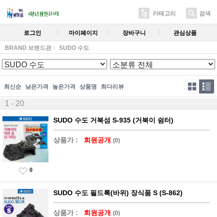
카테고리
검색
로그인
마이페이지
장바구니
관심상품
BRAND 브랜드관
SUDO 수도
최신순
낮은가격
높은가격
상품명
최다리뷰
1 - 20
SUDO 수도 거북섬 S-935 (거북이 쉼터)
상품가 :
회원공개
(0)
0
SUDO 수도 필드록(바위) 장식품 S (S-862)
상품가 :
회원공개
(0)