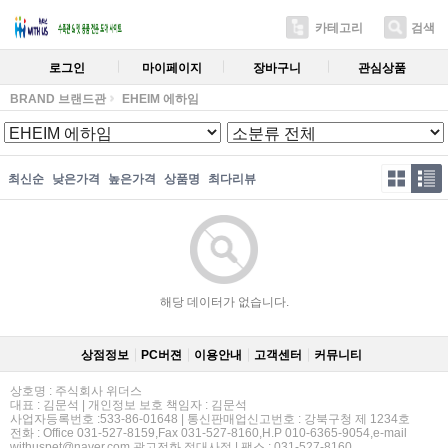
카테고리
검색
로그인
마이페이지
장바구니
관심상품
BRAND 브랜드관
EHEIM 에하임
최신순
낮은가격
높은가격
상품명
최다리뷰
해당 데이터가 없습니다.
상점정보
PC버젼
이용안내
고객센터
커뮤니티
상호명 : 주식회사 위더스
대표 : 김문석 | 개인정보 보호 책임자 : 김문석
사업자등록번호 :533-86-01648 | 통신판매업신고번호 : 강북구청 제 1234호
전화 : Office 031-527-8159,Fax 031-527-8160,H.P 010-6365-9054,e-mail
withuspet@naver.com,광고전화 절대사절 | 팩스 : 031-527-8160