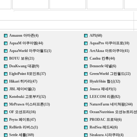
Amazon 아마존(4)
API(60)
AquaM 아쿠아엠(44)
AquaPro 아쿠아프로(10)
AquaWorld 아쿠아월드(1)
ArtAkua 아트아쿠아(41)
BOYU 보유(21)
Canhu 칸후(44)
DeaKwang 대광(9)
Dennerle 데넬(6)
EightPoint 8포인트(37)
GreenWorld 그린월드(22)
Hikari 히카리(47)
HyubShin 협신(32)
JBL 제이비엘(2)
Jeneca 제네카(1)
Kotobuki 고토부키(32)
LEECOM 리콤(82)
MrPrawn 미스터프론(13)
NatureFarm 네이쳐팜(244)
OF 오션프리(16)
OceanNutrition 오션뉴트리션(
Peyto 페이토(47)
PRODAC 프로닥(6)
ReBirth 리버스(1)
RedSea 레드씨(6)
Settle 세틀(169)
Sirakura 시라쿠라(4)