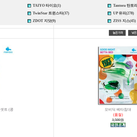
TAIYO 타이요(1)
Tantora 탄토라
TwinStar 트윈스타(37)
UP 유피(278)
ZDOT 지닷(9)
ZISS 지스(45)
셋트 (콩
모비딕 베타침대
(품절)
3,500원