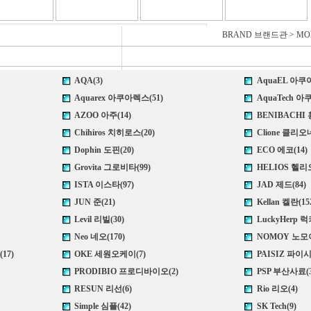
BRAND 브랜드관
>
MO
AQA(3)
AquaEL 아쿠
Aquarex 아쿠아렉스(51)
AquaTech 아
AZOO 아주(14)
BENIBACHI 
Chihiros 치히로스(20)
Clione 클리오네
Dophin 도핀(20)
ECO 에코(14)
Grovita 그로비타(99)
HELIOS 헬리오
ISTA 이스타(97)
JAD 제드(84)
JUN 준(21)
Kellan 켈란(15
Levil 리빌(30)
LuckyHerp 
Neo 네오(170)
NOMOY 노모이
17)
OKE 세원오케이(7)
PAISIZ 파이시
PRODIBIO 프로디바이오(2)
PSP 부산사료(3
RESUN 리선(6)
Rio 리오(4)
Simple 심플(42)
SK Tech(9)