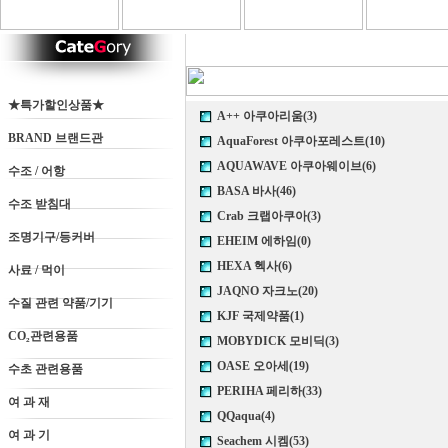
★특가할인상품★
A++ 아쿠아리움(3)
BRAND 브랜드관
AquaForest 아쿠아포레스트(10)
AQUAWAVE 아쿠아웨이브(6)
수조 / 어항
BASA 바사(46)
수조 받침대
Crab 크랩아쿠아(3)
조명기구/등커버
EHEIM 에하임(0)
HEXA 헥사(6)
사료 / 먹이
JAQNO 자크노(20)
수질 관련 약품/기기
KJF 국제약품(1)
CO₂관련용품
MOBYDICK 모비딕(3)
OASE 오아세(19)
수초 관련용품
PERIHA 페리하(33)
여 과 재
QQaqua(4)
여 과 기
Seachem 시켐(53)