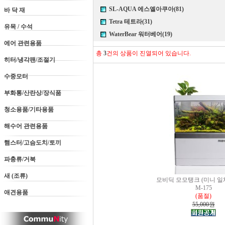
SL-AQUA 에스엘아쿠아(81)
바 닥 재
Tetra 테트라(31)
유목 / 수석
WaterBear 워터베어(19)
에어 관련용품
총
3
건의 상품이 진열되어 있습니다.
히터/냉각팬/조절기
수중모터
부화통/산란상/장식품
청소용품/기타용품
해수어 관련용품
햄스터/고슴도치/토끼
파충류/거북
새 (조류)
모비딕 모모탱크 (미니 일
M-175
애견용품
(품절)
55,000원