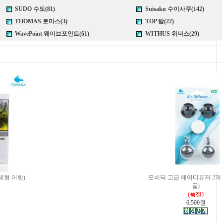
SUDO 수도(81)
Suisaku 수이사쿠(142)
THOMAS 토마스(3)
TOP 탑(22)
WavePoint 웨이브포인트(61)
WITHUS 위더스(29)
체형 어항)
모비딕 고급 에어디퓨저 2개 
돌)
(품절)
6,500원