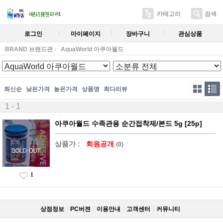
카테고리
검색
로그인
마이페이지
장바구니
관심상품
BRAND 브랜드관
AquaWorld 아쿠아월드
최신순
낮은가격
높은가격
상품명
최다리뷰
1 - 1
아쿠아월드 수족관용 순간접착제/본드 5g [25p]
상품가 :
회원공개
(0)
1
상점정보
PC버젼
이용안내
고객센터
커뮤니티