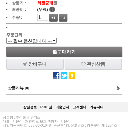
상품가 :
회원공개
원
배송비 :
(무료)
!
수량 :
+1
-1
주문단위 :
구매하기
장바구니
관심상품
상품리뷰
[0]
상점정보
PC버젼
이용안내
고객센터
커뮤니티
상호명 : 주식회사 위더스
대표 : 김문석 | 개인정보 보호 책임자 : 김문석
사업자등록번호 :533-86-01648 | 통신판매업신고번호 : 강북구청 제 1234호